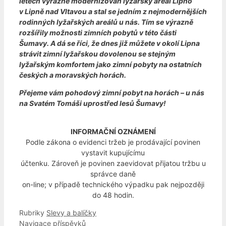
letech výrazně modernizován lyžařský areál Lipno
v Lipně nad Vltavou a stal se jedním z nejmodernějších
rodinných lyžařských areálů u nás. Tím se výrazně
rozšířily možnosti zimních pobytů v této části
Šumavy. A dá se říci, že dnes již můžete v okolí Lipna
strávit zimní lyžařskou dovolenou se stejným
lyžařským komfortem jako zimní pobyty na ostatních
českých a moravských horách.
Přejeme vám pohodový zimní pobyt na horách – u nás
na Svatém Tomáši uprostřed lesů Šumavy!
INFORMAČNÍ OZNÁMENÍ
Podle zákona o evidenci tržeb je prodávající povinen
vystavit kupujícímu
účtenku. Zároveň je povinen zaevidovat přijatou tržbu u
správce daně
on-line; v případě technického výpadku pak nejpozději
do 48 hodin.
Rubriky
Slevy a balíčky
Navigace příspěvků