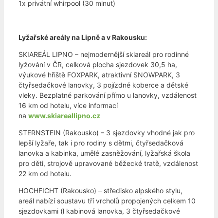
1x privátní whirpool (30 minut)
Lyžařské areály na Lipně a v Rakousku:
SKIAREÁL LIPNO – nejmodernější skiareál pro rodinné
lyžování v ČR, celková plocha sjezdovek 30,5 ha,
výukové hřiště FOXPARK, atraktivní SNOWPARK, 3
čtyřsedačkové lanovky, 3 pojízdné koberce a dětské
vleky. Bezplatné parkování přímo u lanovky, vzdálenost
16 km od hotelu, více informací
na
www.skiareallipno.cz
STERNSTEIN (Rakousko) – 3 sjezdovky vhodné jak pro
lepší lyžaře, tak i pro rodiny s dětmi, čtyřsedačková
lanovka a kabinka, umělé zasněžování, lyžařská škola
pro děti, strojově upravované běžecké tratě, vzdálenost
22 km od hotelu.
HOCHFICHT (Rakousko) – středisko alpského stylu,
areál nabízí soustavu tří vrcholů propojených celkem 10
sjezdovkami (l kabinová lanovka, 3 čtyřsedačkové