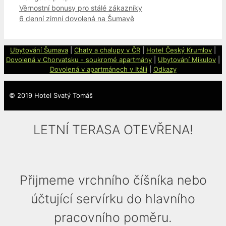
Věrnostní bonusy pro stálé zákazníky
6 denní zimní dovolená na Šumavě
Ubytování Šumava
|
Chaty a
chalupy v ČR
|
Hotel Český Krumlov
|
Dovolená v Chorvatsku - soukromé apartmány
|
Ubytování Mikulov
|
Dovolená v apartmánech v Itálii
|
Odkazy
© 2019 Hotel Svatý Tomáš
LETNÍ TERASA OTEVŘENA!
Přijmeme vrchního číšníka nebo
účtující servírku do hlavního
pracovního poměru.