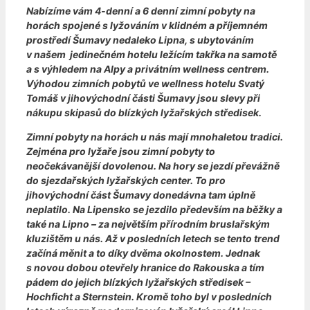
Nabízíme vám 4-denní a 6 denní zimní pobyty na
horách spojené s lyžováním v klidném a příjemném
prostředí Šumavy nedaleko Lipna, s ubytováním
v našem jedinečném hotelu ležícím takřka na samotě
a s výhledem na Alpy a privátním wellness centrem.
Výhodou zimních pobytů ve wellness hotelu Svatý
Tomáš v jihovýchodní části Šumavy jsou slevy při
nákupu skipasů do blízkých lyžařských středisek.
Zimní pobyty na horách u nás mají mnohaletou tradici.
Zejména pro lyžaře jsou zimní pobyty to
neočekávanější dovolenou. Na hory se jezdí převážně
do sjezdařských lyžařských center. To pro
jihovýchodní část Šumavy donedávna tam úplně
neplatilo. Na Lipensko se jezdilo především na běžky a
také na Lipno – za největším přírodním bruslařským
kluzištěm u nás. Až v posledních letech se tento trend
začíná měnit a to díky dvěma okolnostem. Jednak
s novou dobou otevřely hranice do Rakouska a tím
pádem do jejich blízkých lyžařských středisek –
Hochficht a Sternstein. Kromě toho byl v posledních