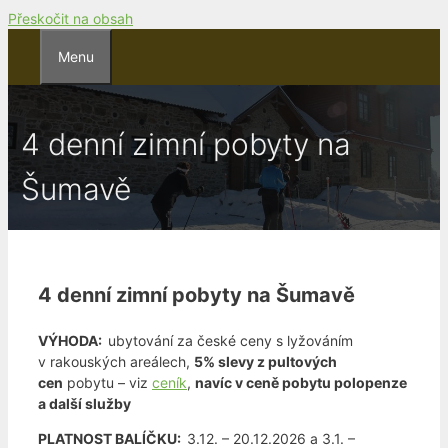
Přeskočit na obsah
Menu
4 denní zimní pobyty na
Šumavě
4 denní zimní pobyty na Šumavě
VÝHODA:
ubytování za české ceny s lyžováním
v rakouských areálech,
5% slevy z pultových
cen
pobytu – viz
ceník
,
navíc v ceně pobytu polopenze
a další služby
PLATNOST BALÍČKU:
3.12. – 20.12.2026 a 3.1. –