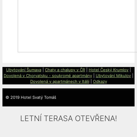
Ubytování Šumava
|
Chaty a
chalupy v ČR
|
Hotel Český Krumlov
|
Dovolená v Chorvatsku - soukromé apartmány
|
Ubytování Mikulov
|
Dovolená v apartmánech v Itálii
|
Odkazy
© 2019 Hotel Svatý Tomáš
LETNÍ TERASA OTEVŘENA!