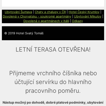
Ubytování Šumava
|
Chaty a
chalupy v ČR
|
Hotel Český Krumlov
|
Dovolená v Chorvatsku - soukromé apartmány
|
Ubytování Mikulov
|
Dovolená v apartmánech v Itálii
|
Odkazy
© 2019 Hotel Svatý Tomáš
LETNÍ TERASA OTEVŘENA!
Přijmeme vrchního číšníka nebo
účtující servírku do hlavního
pracovního poměru.
Nástup možný po dohodě, dobré platové podmínky, ubytování