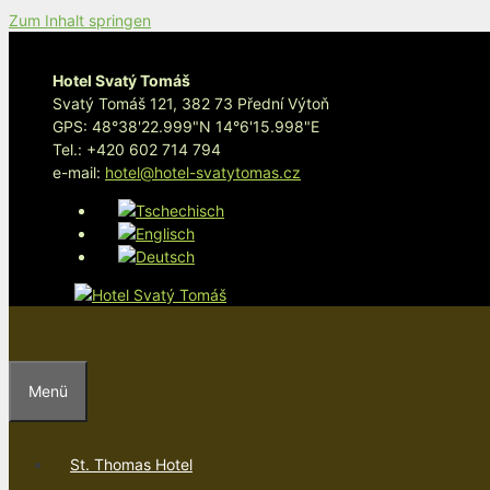
Zum Inhalt springen
Hotel Svatý Tomáš
Svatý Tomáš 121, 382 73 Přední Výtoň
GPS: 48°38'22.999"N 14°6'15.998"E
Tel.: +420 602 714 794
e-mail:
hotel@hotel-svatytomas.cz
Menü
St. Thomas Hotel